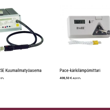
5E Kuumailmatyöasema
Pace-kärkilämpömittari
408,50
€
 0%
ALV 0%