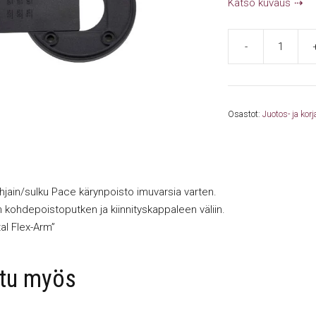
Katso kuvaus
-
Imuvirtaus
säädin/
sulkuläppä
8886-
Osastot:
Juotos- ja korj
0509
määrä
ohjain/sulku Pace kärynpoisto imuvarsia varten.
kohdepoistoputken ja kiinnityskappaleen väliin.
l Flex-Arm”
stu myös