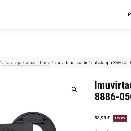
P
/
Juotos- ja korjaus - Pace
/ Imuvirtaus säädin/ sulkuläppä 8886-05
Imuvirta
8886-05
83,93
€
ALV 0%