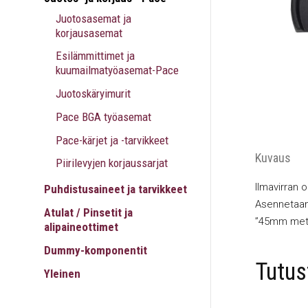
Juotosasemat ja
korjausasemat
Esilämmittimet ja
kuumailmatyöasemat-Pace
Juotoskäryimurit
Pace BGA työasemat
Pace-kärjet ja -tarvikkeet
Kuvaus
Piirilevyjen korjaussarjat
Ilmavirran 
Puhdistusaineet ja tarvikkeet
Asennetaan 
Atulat / Pinsetit ja
”45mm meta
alipaineottimet
Dummy-komponentit
Tutu
Yleinen