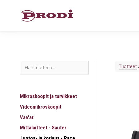
Siirry
sisältöön
Tuotteet
Mikroskoopit ja tarvikkeet
Videomikroskoopit
Vaa'at
Mittalaitteet - Sauter
Juotos- ja korjaus - Pace