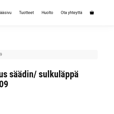
ääsivu
Tuotteet
Huolto
Ota yhteyttä
09
us säädin/ sulkuläppä
09