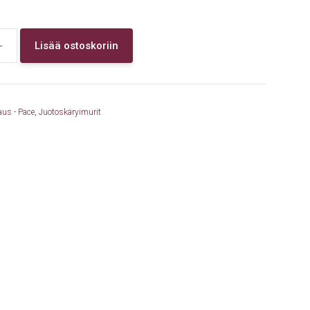
+
Lisää ostoskoriin
aus - Pace
,
Juotoskäryimurit