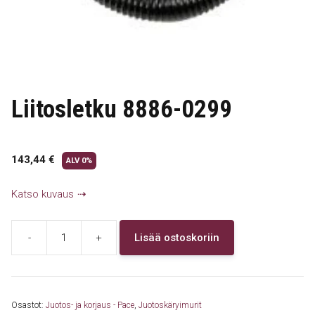
Liitosletku 8886-0299
143,44
€
ALV 0%
Katso kuvaus
-
+
Lisää ostoskoriin
Liitosletku
8886-
0299
määrä
Osastot:
Juotos- ja korjaus - Pace
,
Juotoskäryimurit