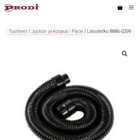
Siirry
Va
sisältöön
Tuotteet
/
Juotos- ja korjaus - Pace
/ Liitosletku 8886-0299