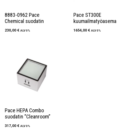
8883-0962 Pace
Pace ST300E
Chemical suodatin
kuumailmatyöasema
230,00
€
1654,00
€
ALV 0%
ALV 0%
Pace HEPA Combo
suodatin ”Cleanroom”
317,00
€
ALV 0%