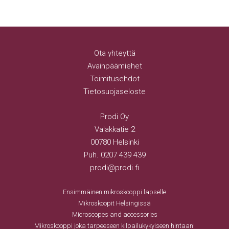
Ota yhteyttä
Avainpäämiehet
Toimitusehdot
Tietosuojaseloste
Prodi Oy
Valakkatie 2
00780 Helsinki
Puh.
0207 439 439
prodi@prodi.fi
Ensimmäinen mikroskooppi lapselle
Mikroskoopit Helsingissä
Microscopes and accessories
Mikroskooppi joka tarpeeseen kilpailukykyiseen hintaan!