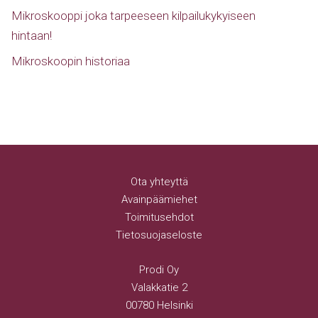
Mikroskooppi joka tarpeeseen kilpailukykyiseen
hintaan!
Mikroskoopin historiaa
Ota yhteyttä
Avainpäämiehet
Toimitusehdot
Tietosuojaseloste
Prodi Oy
Valakkatie 2
00780 Helsinki