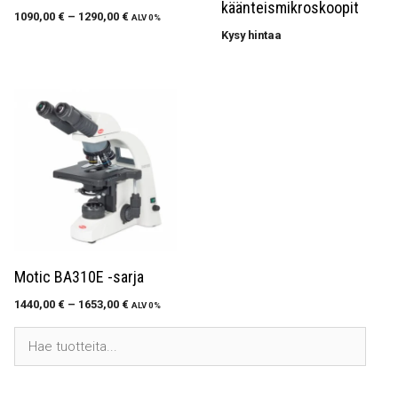
käänteismikroskoopit
1090,00
€
–
1290,00
€
ALV 0%
Kysy hintaa
Motic BA310E -sarja
1440,00
€
–
1653,00
€
ALV 0%