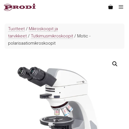
Siirry
Va
sisältöön
Tuotteet
/
Mikroskoopit ja
tarvikkeet
/
Tutkimusmikroskoopit
/ Motic -
polarisaatiomikroskoopit