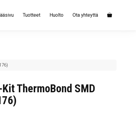
ääsivu
Tuotteet
Huolto
Ota yhteyttä
176)
r-Kit ThermoBond SMD
176)