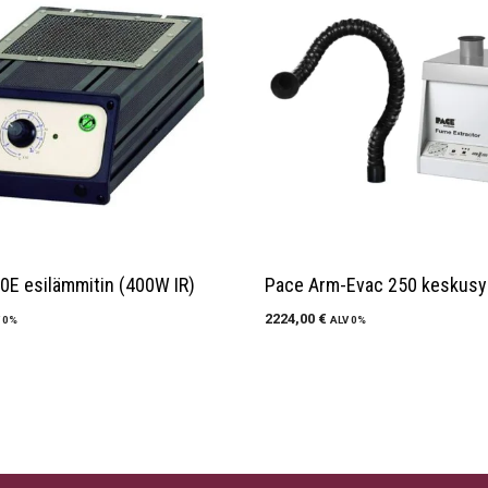
0E esilämmitin (400W IR)
Pace Arm-Evac 250 keskusy
2224,00
€
 0%
ALV 0%