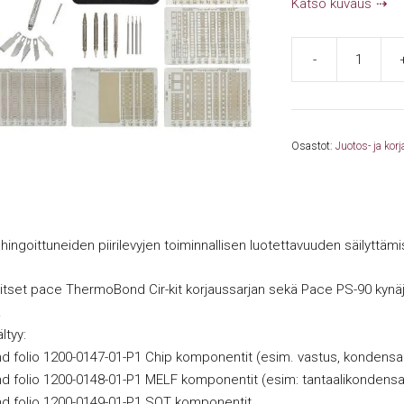
Katso kuvaus
-
Pace
Cir-
Kit
ThermoBond
Osastot:
Juotos- ja korj
SMD
(6993-
0176)
määrä
hingoittuneiden piirilevyjen toiminnallisen luotettavuuden säilyttä
itset pace ThermoBond Cir-kit korjaussarjan sekä Pace PS-90 kynäj
.
ltyy:
folio 1200-0147-01-P1 Chip komponentit (esim. vastus, kondensaat
 folio 1200-0148-01-P1 MELF komponentit (esim: tantaalikondensaa
 folio 1200-0149-01-P1 SOT komponentit