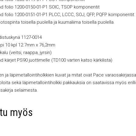
 folio 1200-0150-01-P1 SOIC, TSOP komponentit
 folio 1200-0151-01-P1 PLCC, LCCC, SOJ, QFP, PQFP komponentit
uotospinta toisella puolella ja kuumaliima toisella puolella.
distuskynä 1127-0014
ppi 10 kpl 12.7mm x 76,2mm
alu (veitsi, raappa, jyrsin)
kärjet PS90 juottimelle (TD100 varten katso kärkilista)
n ja läpimetallointiholkkien kuvat ja mitat ovat Pace varaosakirjassa
loita sekä läpimetallointiholkki pakkauksia on saatavissa myös erilli
sakirja selaimesta.
stu myös