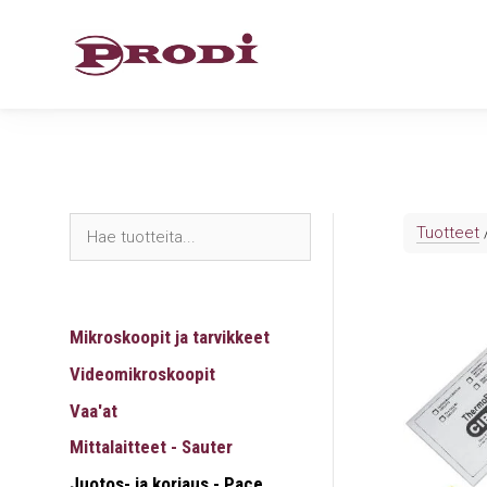
Siirry
sisältöön
Tuotteet
Mikroskoopit ja tarvikkeet
Videomikroskoopit
Vaa'at
Mittalaitteet - Sauter
Juotos- ja korjaus - Pace