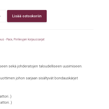
+
Lisää ostoskoriin
aus - Pace
,
Piirilevyjen korjaussarjat
miseen sekä johderatojen taloudelliseen uusimiseen.
uottimen johon sarjaan sisältyvät bondauskärjet
tori..)
ttori..)