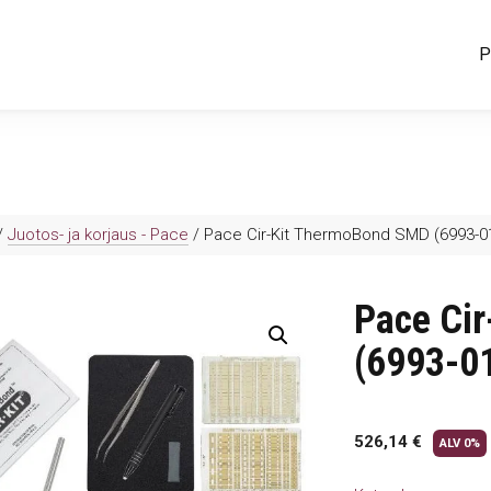
P
/
Juotos- ja korjaus - Pace
/ Pace Cir-Kit ThermoBond SMD (6993-0
Pace Ci
(6993-0
526,14
€
ALV 0%