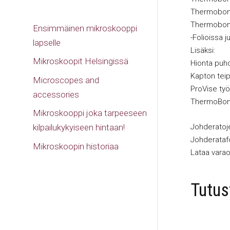
Thermobond
Thermobond
Ensimmäinen mikroskooppi
-Folioissa j
lapselle
Lisäksi:
Mikroskoopit Helsingissä
Hionta puh
Kapton tei
Microscopes and
ProVise työk
accessories
ThermoBond 
Mikroskooppi joka tarpeeseen
Johderatoje
kilpailukykyiseen hintaan!
Johderatafo
Mikroskoopin historiaa
Lataa varao
Tutu