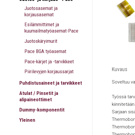
Juotosasemat ja
korjausasemat
Esilämmittimet ja
kuumailmatyöasemat-Pace
Juotoskäryimurit
Pace BGA työasemat
Pace-kärjet ja -tarvikkeet
Kuvaus
Piirilevyjen korjaussarjat
Soveltuu va
Puhdistusaineet ja tarvikkeet
Atulat / Pinsetit ja
Työssä tarv
alipaineottimet
kiinnitetään
Dummy-komponentit
Sarjaan sisä
Thermobond 
Yleinen
Thermobond
Thermobond