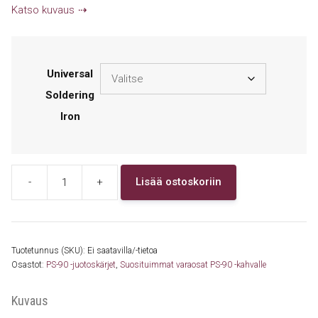
Katso kuvaus
Universal
Soldering
Iron
-
+
Lisää ostoskoriin
Pace
PS-
90
Universal
Tuotetunnus (SKU):
Ei saatavilla/-tietoa
Soldering
Osastot:
PS-90 -juotoskärjet
,
Suosituimmat varaosat PS-90 -kahvalle
iron
juotin
Kuvaus
määrä