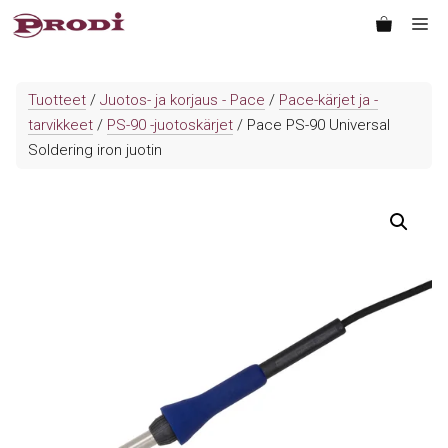
Siirry
Va
sisältöön
Tuotteet
/
Juotos- ja korjaus - Pace
/
Pace-kärjet ja -
tarvikkeet
/
PS-90 -juotoskärjet
/ Pace PS-90 Universal
Soldering iron juotin