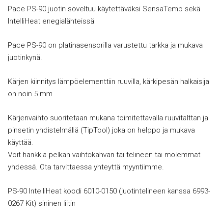
Pace PS-90 juotin soveltuu käytettäväksi SensaTemp sekä
IntelliHeat enegialähteissä
Pace PS-90 on platinasensorilla varustettu tarkka ja mukava
juotinkynä.
Kärjen kiinnitys lämpöelementtiin ruuvilla, kärkipesän halkaisija
on noin 5 mm.
Kärjenvaihto suoritetaan mukana toimitettavalla ruuvitalttan ja
pinsetin yhdistelmällä (TipTool) joka on helppo ja mukava
käyttää.
Voit hankkia pelkän vaihtokahvan tai telineen tai molemmat
yhdessä. Ota tarvittaessa yhteyttä myyntiimme.
PS-90 IntelliHeat koodi 6010-0150 (juotintelineen kanssa 6993-
0267 Kit) sininen liitin