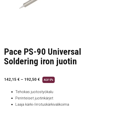
Pace PS-90 Universal
Soldering iron juotin
142,15
€
–
192,50
€
ALV 0%
Tehokas juotostyökalu
Perinteiset juotinkärjet
Laaja kärki-/irrotuskärkivalikoima