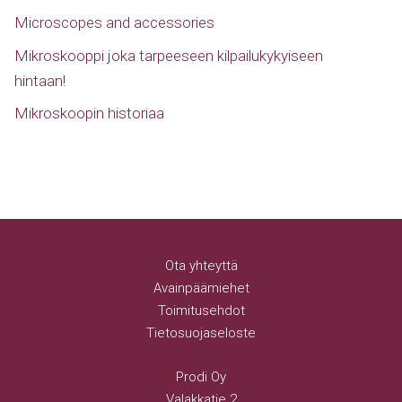
Microscopes and accessories
Mikroskooppi joka tarpeeseen kilpailukykyiseen
hintaan!
Mikroskoopin historiaa
Ota yhteyttä
Avainpäämiehet
Toimitusehdot
Tietosuojaseloste
Prodi Oy
Valakkatie 2