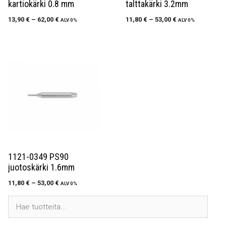
kartiokärki 0.8 mm
talttakärki 3.2mm
13,90
€
–
62,00
€
11,80
€
–
53,00
€
ALV 0%
ALV 0%
1121-0349 PS90
juotoskärki 1.6mm
11,80
€
–
53,00
€
ALV 0%