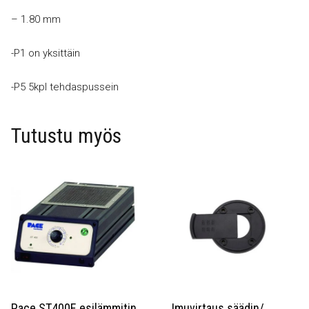
– 1.80 mm
-P1 on yksittäin
-P5 5kpl tehdaspussein
Tutustu myös
Pace ST400E esilämmitin
Imuvirtaus säädin/