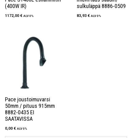
(400W IR)
sulkuläppä 8886-0509
1172,00
€
83,93
€
ALV 0%
ALV 0%
Pace joustoimuvarsi
50mm / pituus 915mm
8882-0435 EI
SAATAVISSA
0,00
€
ALV 0%