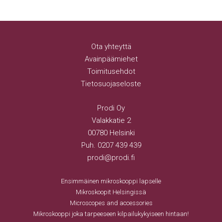
Ota yhteyttä
Avainpäämiehet
Toimitusehdot
Tietosuojaseloste
Prodi Oy
Valakkatie 2
00780 Helsinki
Puh.
0207 439 439
prodi@prodi.fi
Ensimmäinen mikroskooppi lapselle
Mikroskoopit Helsingissä
Microscopes and accessories
Mikroskooppi joka tarpeeseen kilpailukykyiseen hintaan!