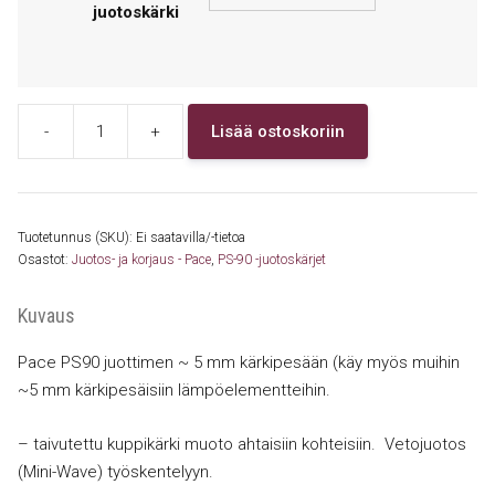
juotoskärki
-
+
Lisää ostoskoriin
1121-
0564
PS90
Mini-
Tuotetunnus (SKU):
Ei saatavilla/-tietoa
Wave,
Osastot:
Juotos- ja korjaus - Pace
,
PS-90 -juotoskärjet
Fine
Pitch
Kuvaus
kärki
Pace PS90 juottimen ~ 5 mm kärkipesään (käy myös muihin
1.8
~5 mm kärkipesäisiin lämpöelementteihin.
mm
määrä
– taivutettu kuppikärki muoto ahtaisiin kohteisiin. Vetojuotos
(Mini-Wave) työskentelyyn.