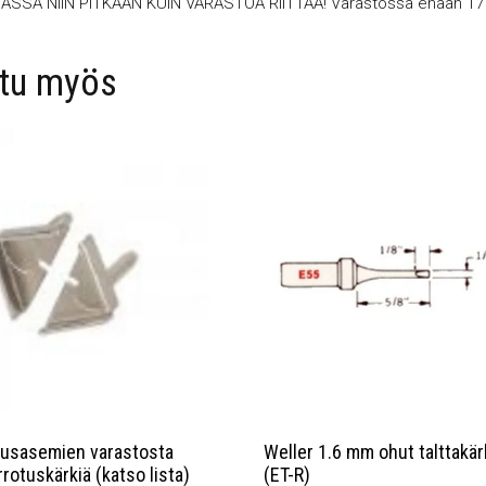
ASSA NIIN PITKÄÄN KUIN VARASTOA RIITTÄÄ! Varastossa enään 17 
stu myös
ausasemien varastosta
Weller 1.6 mm ohut talttakär
rrotuskärkiä (katso lista)
(ET-R)