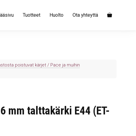
ääsivu
Tuotteet
Huolto
Ota yhteyttä
tosta poistuvat kärjet / Pace ja muihin
.6 mm talttakärki E44 (ET-