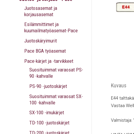
Juotosasemat ja
korjausasemat
Esilämmittimet ja
kuumailmatyöasemat-Pace
Juotoskäryimurit
Pace BGA työasemat
Pace-kärjet ja -tarvikkeet
Suosituimmat varaosat PS-
90 -kahvalle
Kuvaus
PS-90 -juotoskärjet
Suosituimmat varaosat SX-
E44 talttak
100 -kahvalle
Vastaa Well
SX-100 -imukärjet
Valmistaja:
TD-100 -juotoskärjet
TD-200 -juotoskärjet