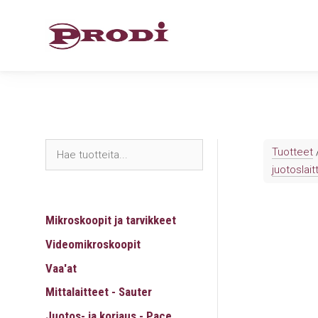
Siirry
sisältöön
Tuotteet
juotoslaitt
Mikroskoopit ja tarvikkeet
Videomikroskoopit
Vaa'at
Mittalaitteet - Sauter
Juotos- ja korjaus - Pace