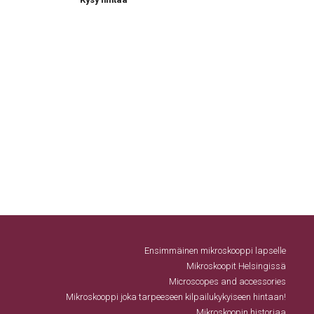
Ensimmäinen mikroskooppi lapselle
Mikroskoopit Helsingissä
Microscopes and accessories
Mikroskooppi joka tarpeeseen kilpailukykyiseen hintaan!
Mikroskoopin historiaa