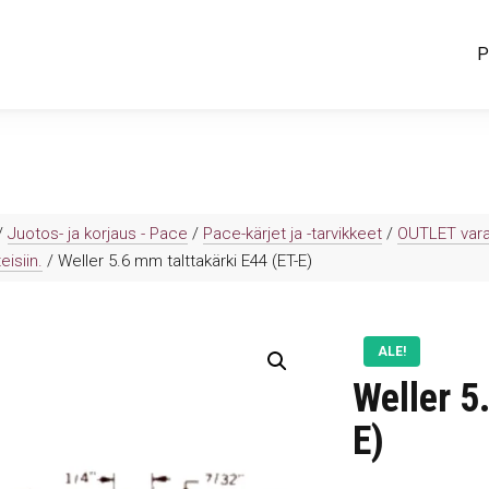
P
/
Juotos- ja korjaus - Pace
/
Pace-kärjet ja -tarvikkeet
/
OUTLET varas
eisiin.
/ Weller 5.6 mm talttakärki E44 (ET-E)
ALE!
Weller 5
E)