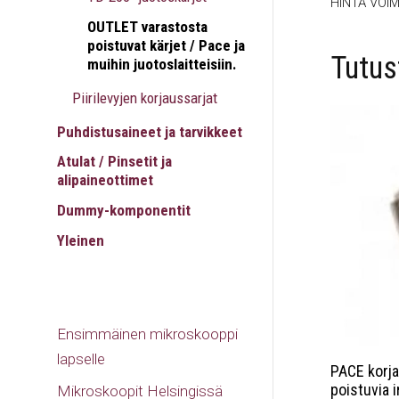
HINTA VOIM
OUTLET varastosta
poistuvat kärjet / Pace ja
Tutu
muihin juotoslaitteisiin.
Piirilevyjen korjaussarjat
Puhdistusaineet ja tarvikkeet
Atulat / Pinsetit ja
alipaineottimet
Dummy-komponentit
Yleinen
Ensimmäinen mikroskooppi
lapselle
PACE korj
poistuvia i
Mikroskoopit Helsingissä