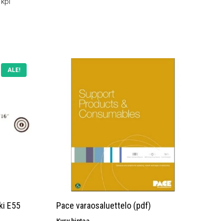
kpl
ALE!
ki E55
Pace varaosaluettelo (pdf)
Kysy hintaa