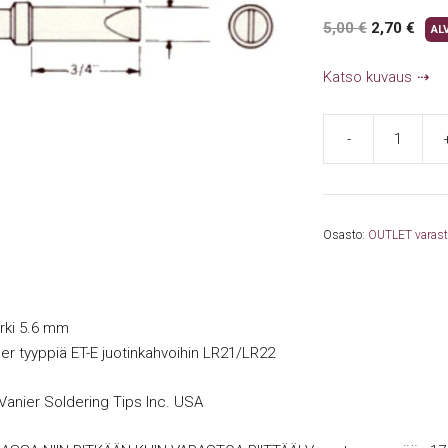
Original
Curr
5,00
€
2,70
€
AL
price
pric
Katso kuvaus
was:
is:
5,00 €.
2,70
-
Weller
5.6
mm
talttakärki
Osasto:
OUTLET varastos
E44
(ET-
E)
määrä
ärki 5.6 mm
er tyyppiä ET-E juotinkahvoihin LR21/LR22
 Vanier Soldering Tips Inc. USA