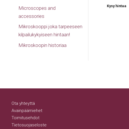
Kysy hintaa
Microscopes and
accessories
Mikroskooppi joka tarpeeseen
kilpailukykyiseen hintaan!
Mikroskoopin historiaa
Ota yhteyttä
Avainpäämiehet
Toimitusehdot
Tietosuojaseloste