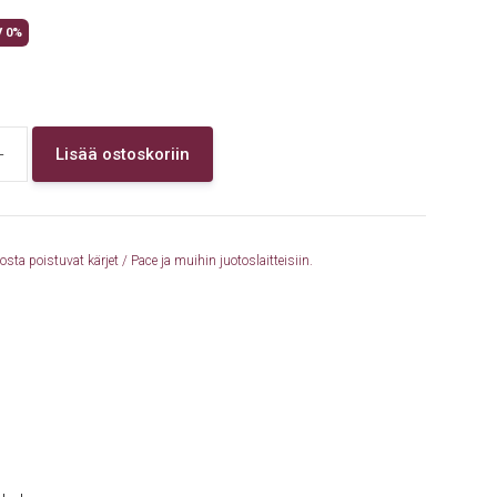
ent
V 0%
e
 €.
+
Lisää ostoskoriin
ta poistuvat kärjet / Pace ja muihin juotoslaitteisiin.