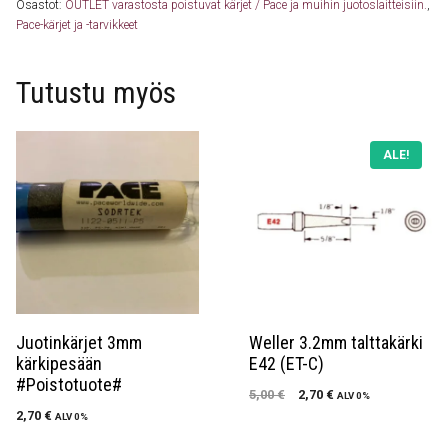
Osastot:
OUTLET varastosta poistuvat kärjet / Pace ja muihin juotoslaitteisiin.
,
Pace-kärjet ja -tarvikkeet
Tutustu myös
ALE!
Juotinkärjet 3mm
Weller 3.2mm talttakärki
kärkipesään
E42 (ET-C)
#Poistotuote#
Original
Current
5,00
€
2,70
€
ALV 0%
price
price
2,70
€
ALV 0%
was:
is: