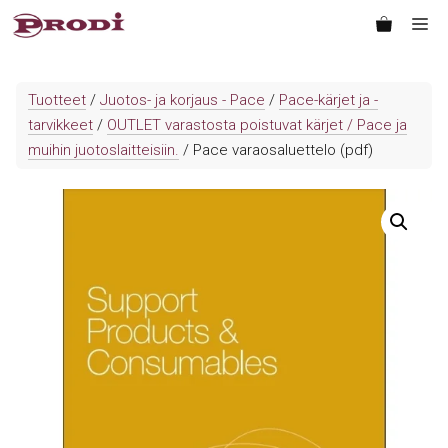
Siirry
Va
sisältöön
Tuotteet
/
Juotos- ja korjaus - Pace
/
Pace-kärjet ja -
tarvikkeet
/
OUTLET varastosta poistuvat kärjet / Pace ja
muihin juotoslaitteisiin.
/ Pace varaosaluettelo (pdf)