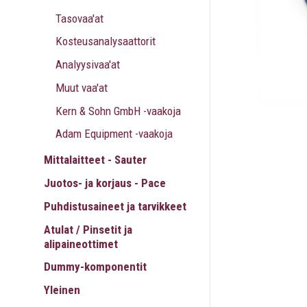
Tasovaa'at
Kosteusanalysaattorit
Analyysivaa'at
Muut vaa'at
Kern & Sohn GmbH -vaakoja
Adam Equipment -vaakoja
Mittalaitteet - Sauter
Juotos- ja korjaus - Pace
Puhdistusaineet ja tarvikkeet
Atulat / Pinsetit ja
alipaineottimet
Dummy-komponentit
Yleinen