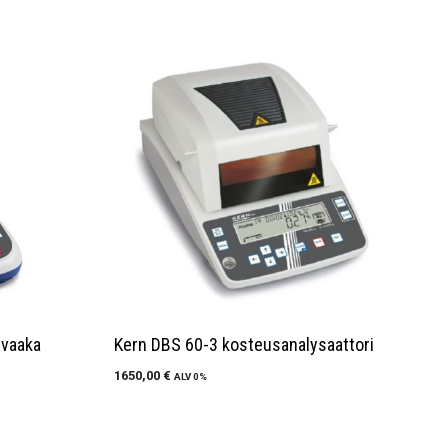
ivaaka
Kern DBS 60-3 kosteusanalysaattori
1650,00
€
ALV 0%