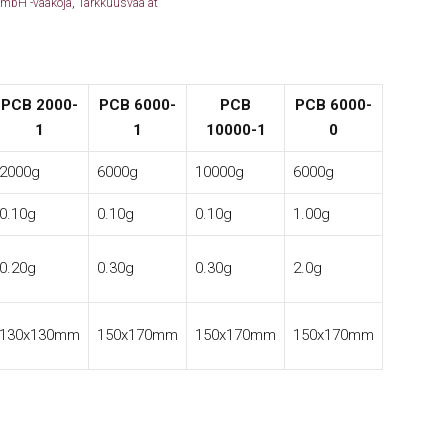
GmbH -vaakoja
,
Tarkkuusvaa'at
PCB 2000-
PCB 6000-
PCB
PCB 6000-
1
1
10000-1
0
2000g
6000g
10000g
6000g
0.10g
0.10g
0.10g
1.00g
0.20g
0.30g
0.30g
2.0g
130x130mm
150x170mm
150x170mm
150x170mm