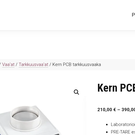
P
/
Vaa'at
/
Tarkkuusvaa'at
/ Kern PCB tarkkuusvaaka
Kern PC
210,00
€
–
390,0
Laboratorio
PRE-TARE es