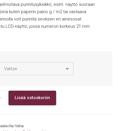
jelmoitava punnitusyksikkö, esim. näyttö suoraan
köinä kuten paperin paino g / m2 tai vastaava
innolla voit punnita seoksen eri ainesosat
stu LCD-näyttö, jossa numeron korkeus 21 mm
+
Lisää ostoskoriin
saatavilla/-tietoa