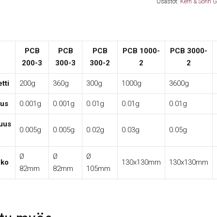
Osastot:
Kern & Sohn 
PCB
PCB
PCB
PCB 1000-
PCB 3000-
200-3
300-3
300-2
2
2
tti
200g
360g
300g
1000g
3600g
uus
0.001g
0.001g
0.01g
0.01g
0.01g
suus
0.005g
0.005g
0.02g
0.03g
0.05g
Ø
Ø
Ø
oko
130x130mm
130x130mm
82mm
82mm
105mm