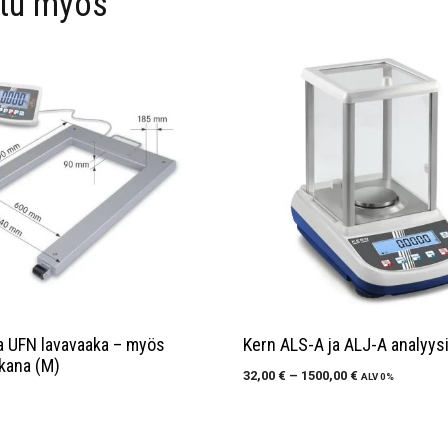
stu myös
a UFN lavavaaka – myös
Kern ALS-A ja ALJ-A analyys
kana (M)
32,00
€
–
1500,00
€
ALV 0%