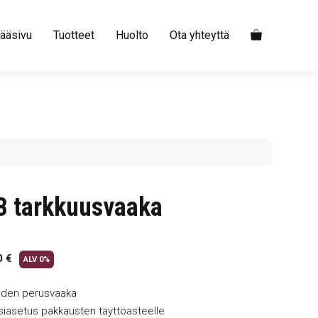
ääsivu
Tuotteet
Huolto
Ota yhteyttä
B tarkkuusvaaka
0
€
ALV 0%
iden perusvaaka
iasetus pakkausten täyttöasteelle