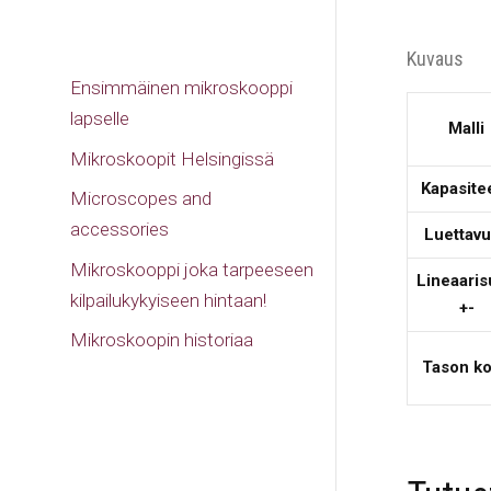
Kuvaus
Ensimmäinen mikroskooppi
lapselle
Malli
Mikroskoopit Helsingissä
Kapasitee
Microscopes and
accessories
Luettav
Mikroskooppi joka tarpeeseen
Lineaari
kilpailukykyiseen hintaan!
+-
Mikroskoopin historiaa
Tason k