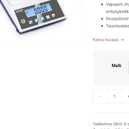
Vapaasti oh
erityisyksik
Reseptitoim
Taustavalai
Katso kuvaus
Malli
-
Kern
PCB
tarkkuusvaaka
määrä
Tuotetunnus (SKU):
Ei 