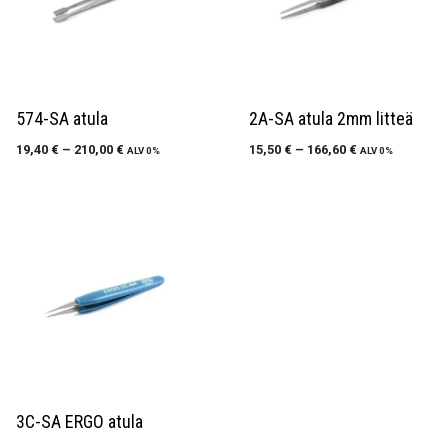
574-SA atula
2A-SA atula 2mm litteä
19,40
€
–
210,00
€
15,50
€
–
166,60
€
ALV 0%
ALV 0%
3C-SA ERGO atula