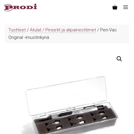
Siirry
Va
sisältöön
Tuotteet
/
Atulat / Pinsetit ja alipaineottimet
/ Pen-Vac
Original -imuotinkynä