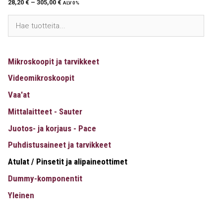
28,20
€
–
305,00
€
ALV 0%
Mikroskoopit ja tarvikkeet
Videomikroskoopit
Vaa'at
Mittalaitteet - Sauter
Juotos- ja korjaus - Pace
Puhdistusaineet ja tarvikkeet
Atulat / Pinsetit ja alipaineottimet
Dummy-komponentit
Yleinen