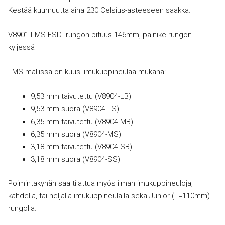
Kestää kuumuutta aina 230 Celsius-asteeseen saakka.
V8901-LMS-ESD -rungon pituus 146mm, painike rungon
kyljessä
LMS mallissa on kuusi imukuppineulaa mukana:
9,53 mm taivutettu (V8904-LB)
9,53 mm suora (V8904-LS)
6,35 mm taivutettu (V8904-MB)
6,35 mm suora (V8904-MS)
3,18 mm taivutettu (V8904-SB)
3,18 mm suora (V8904-SS)
Poimintakynän saa tilattua myös ilman imukuppineuloja,
kahdella, tai neljällä imukuppineulalla sekä Junior (L=110mm) -
rungolla.