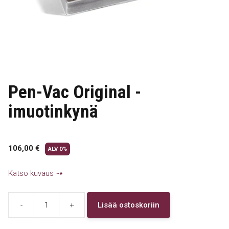
Pen-Vac Original -
imuotinkynä
106,00
€
ALV 0%
Katso kuvaus
-
+
Lisää ostoskoriin
Pen-
Vac