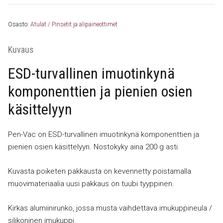
Original
-
Osasto:
Atulat / Pinsetit ja alipaineottimet
imuotinkynä
määrä
Kuvaus
ESD-turvallinen imuotinkynä
komponenttien ja pienien osien
käsittelyyn
Pen-Vac on ESD-turvallinen imuotinkynä komponenttien ja
pienien osien käsittelyyn. Nostokyky aina 200 g asti.
Kuvasta poiketen pakkausta on kevennetty poistamalla
muovimateriaalia uusi pakkaus on tuubi tyyppinen.
Kirkas alumiinirunko, jossa musta vaihdettava imukuppineula /
silikoninen imukuppi.