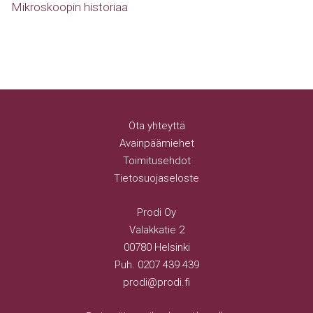
Mikroskoopin historiaa
Ota yhteyttä
Avainpäämiehet
Toimitusehdot
Tietosuojaseloste
Prodi Oy
Valakkatie 2
00780 Helsinki
Puh.
0207 439 439
prodi@prodi.fi