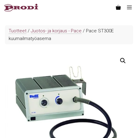
Siirry
Va
sisältöön
Tuotteet
/
Juotos- ja korjaus - Pace
/ Pace ST300E
kuumailmatyöasema