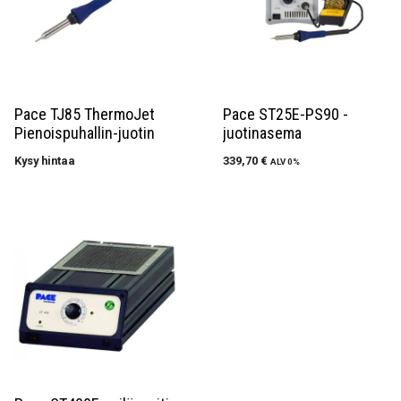
Pace TJ85 ThermoJet
Pace ST25E-PS90 -
Pienoispuhallin-juotin
juotinasema
Kysy hintaa
339,70
€
ALV 0%