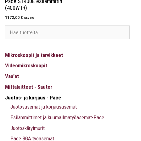
Pace ST400E esilämmitin
(400W IR)
1172,00
€
ALV 0%
Mikroskoopit ja tarvikkeet
Videomikroskoopit
Vaa'at
Mittalaitteet - Sauter
Juotos- ja korjaus - Pace
Juotosasemat ja korjausasemat
Esilämmittimet ja kuumailmatyöasemat-Pace
Juotoskäryimurit
Pace BGA työasemat