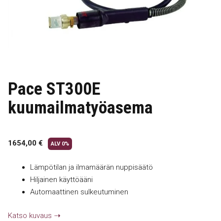
Pace ST300E
kuumailmatyöasema
1654,00
€
ALV 0%
Lämpötilan ja ilmamäärän nuppisäätö
Hiljainen käyttöääni
Automaattinen sulkeutuminen
Katso kuvaus