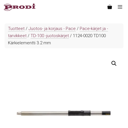
Siirry
Va
sisältöön
Tuotteet
/
Juotos- ja korjaus - Pace
/
Pace-kärjet ja -
tarvikkeet
/
TD-100 -juotoskärjet
/ 1124-0020 TD100
Kärkielementti 3.2 mm