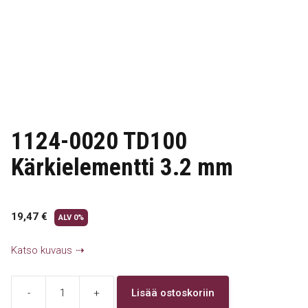
1124-0020 TD100
Kärkielementti 3.2 mm
19,47
€
ALV 0%
Katso kuvaus
-
+
Lisää ostoskoriin
1124-