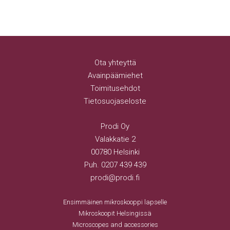
Ota yhteyttä
Avainpäämiehet
Toimitusehdot
Tietosuojaseloste
Prodi Oy
Valakkatie 2
00780 Helsinki
Puh.
0207 439 439
prodi@prodi.fi
Ensimmäinen mikroskooppi lapselle
Mikroskoopit Helsingissä
Microscopes and accessories