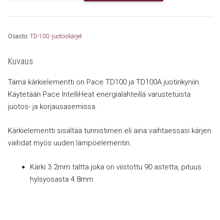
0020
TD100
Kärkielementti
Osasto:
TD-100 -juotoskärjet
3.2
mm
Kuvaus
määrä
Tämä kärkielementti on Pace TD100 ja TD100A juotinkyniin.
Käytetään Pace IntelliHeat energialähteillä varustetuista
juotos- ja korjausasemissa.
Kärkielementti sisältää tunnistimen eli aina vaihtaessasi kärjen
vaihdat myös uuden lämpöelementin.
Kärki 3.2mm taltta joka on viistottu 90 astetta, pituus
hylsyosasta 4.8mm