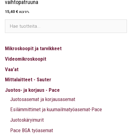
vaihtopatruuna
15,40
€
ALV 0%
Mikroskoopit ja tarvikkeet
Videomikroskoopit
Vaa'at
Mittalaitteet - Sauter
Juotos- ja korjaus - Pace
Juotosasemat ja korjausasemat
Esilämmittimet ja kuumailmatyöasemat-Pace
Juotoskäryimurit
Pace BGA työasemat