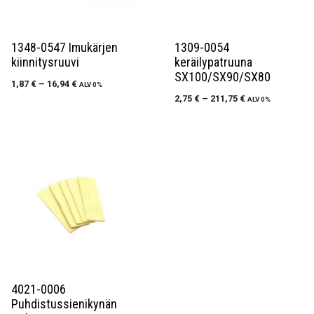
1348-0547 Imukärjen
1309-0054
kiinnitysruuvi
keräilypatruuna
SX100/SX90/SX80
1,87
€
–
16,94
€
ALV 0%
2,75
€
–
211,75
€
ALV 0%
4021-0006
Puhdistussienikynän