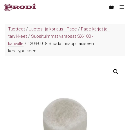
Siirry
Va
sisältöön
Tuotteet
/
Juotos- ja korjaus - Pace
/
Pace-kärjet ja -
tarvikkeet
/
Suosituimmat varaosat SX-100 -
kahvalle
/ 1309-0018 Suodatinnappi lasiseen
keräilyputkeen