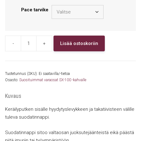
Pace tarvike
-
+
Lisää ostoskoriin
1309-
0018
Suodatinnappi
lasiseen
Tuotetunnus (SKU):
Ei saatavilla/-tietoa
keräilyputkeen
Osasto:
Suosituimmat varaosat SX-100 -kahvalle
määrä
Kuvaus
Keräilyputken sisälle hyydytyslevykkeen ja takatiivisteen välille
tuleva suodatinnappi.
Suodatinnappi sitoo valtaosan juoksutejäänteistä eikä päästä
niitä imuriin tai työympäristöön,