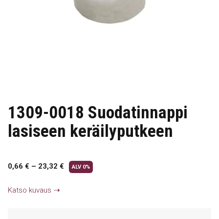
1309-0018 Suodatinnappi
lasiseen keräilyputkeen
0,66
€
–
23,32
€
ALV 0%
Katso kuvaus