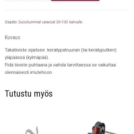
0086
takatiiviste
SX100/SX90/SX80
Osasto:
Suosituimmat varaosat SX-100 -kahvalle
määrä
Kuvaus
Takatiiviste sijaitsee keräilypatruunan (tai keräilyputken)
yläpäässä (kylmäpää).
Pidä tiiviste puhtaana ja vaihda tarvittaessa se vaikuttaa
olennaisesti imutehoon.
Tutustu myös