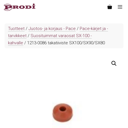
Siirry
Va
sisältöön
Tuotteet
/
Juotos- ja korjaus - Pace
/
Pace-kärjet ja -
tarvikkeet
/
Suosituimmat varaosat SX-100 -
kahvalle
/ 1213-0086 takatiiviste SX100/SX90/SX80