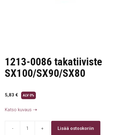
1213-0086 takatiiviste
SX100/SX90/SX80
5,83
€
ALV 0%
Katso kuvaus
-
+
Lisää ostoskoriin
1213-