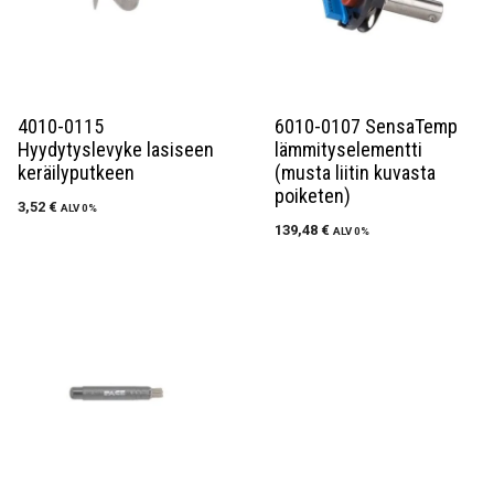
4010-0115
6010-0107 SensaTemp
Hyydytyslevyke lasiseen
lämmityselementti
keräilyputkeen
(musta liitin kuvasta
poiketen)
3,52
€
ALV 0%
139,48
€
ALV 0%