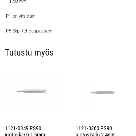
– 1.50 mm
-P1 on yksittäin
-P5 5kpl tehdaspussein
Tutustu myös
1121-0349 PS90
1121-0360 PS90
juotoskärki 1.6mm
juotoskärki 2.4mm