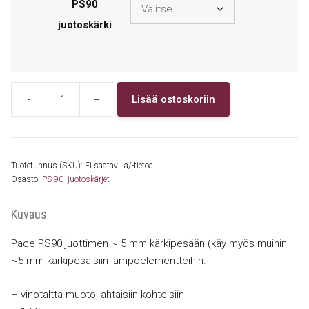
PS90
juotoskärki
-
+
Lisää ostoskoriin
1121-
0563
PS90
vinotaltta
Tuotetunnus (SKU):
Ei saatavilla/-tietoa
1.5
Osasto:
PS-90 -juotoskärjet
mm
"Fine
Kuvaus
Pitch"
Pace PS90 juottimen ~ 5 mm kärkipesään (käy myös muihin
määrä
~5 mm kärkipesäisiin lämpöelementteihin.
– vinotaltta muoto, ahtaisiin kohteisiin