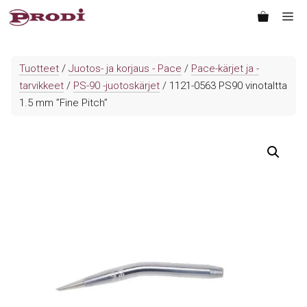
Siirry
Va
sisältöön
Tuotteet
/
Juotos- ja korjaus - Pace
/
Pace-kärjet ja -
tarvikkeet
/
PS-90 -juotoskärjet
/ 1121-0563 PS90 vinotaltta
1.5 mm ”Fine Pitch”