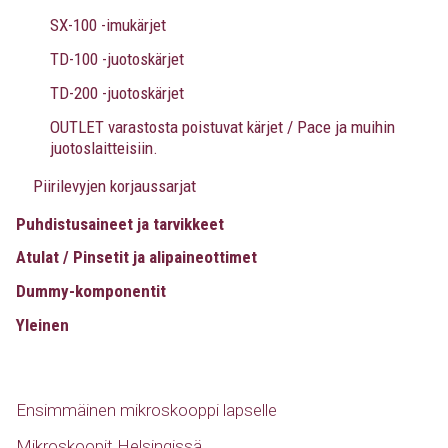
SX-100 -imukärjet
TD-100 -juotoskärjet
TD-200 -juotoskärjet
OUTLET varastosta poistuvat kärjet / Pace ja muihin
juotoslaitteisiin.
Piirilevyjen korjaussarjat
Puhdistusaineet ja tarvikkeet
Atulat / Pinsetit ja alipaineottimet
Dummy-komponentit
Yleinen
Ensimmäinen mikroskooppi lapselle
Mikroskoopit Helsingissä