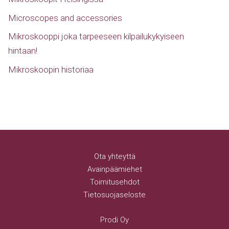
Microscopes and accessories
Mikroskooppi joka tarpeeseen kilpailukykyiseen
hintaan!
Mikroskoopin historiaa
Ota yhteyttä
Avainpäämiehet
Toimitusehdot
Tietosuojaseloste
Prodi Oy