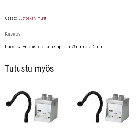
0775
määrä
Osasto:
Juotoskäryimurit
Kuvaus
Pace kärynpoistoletkun supistin 75mm > 50mm
Tutustu myös