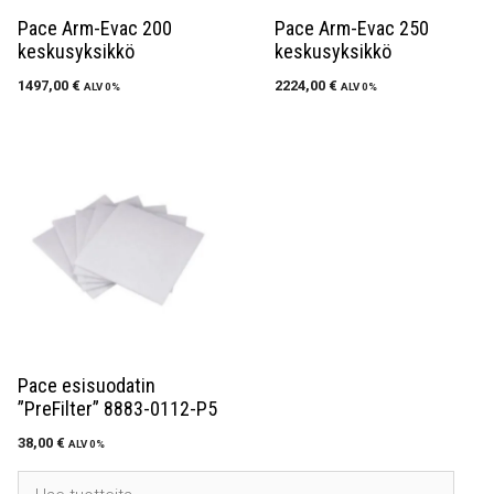
Pace Arm-Evac 200
Pace Arm-Evac 250
keskusyksikkö
keskusyksikkö
1497,00
€
2224,00
€
ALV 0%
ALV 0%
Pace esisuodatin
”PreFilter” 8883-0112-P5
38,00
€
ALV 0%