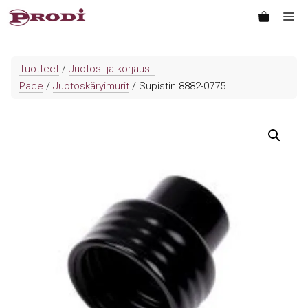
Siirry
Va
sisältöön
Tuotteet
/
Juotos- ja korjaus -
Pace
/
Juotoskäryimurit
/ Supistin 8882-0775