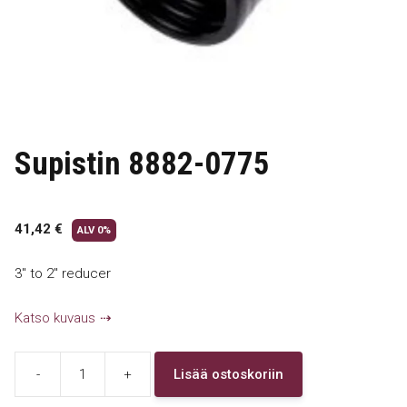
Supistin 8882-0775
41,42
€
ALV 0%
3″ to 2″ reducer
Katso kuvaus
-
+
Lisää ostoskoriin
Supistin
8882-