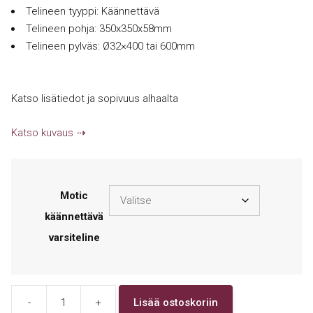
Telineen tyyppi: Käännettävä
Telineen pohja: 350x350x58mm
Telineen pylväs: Ø32×400 tai 600mm
Katso lisätiedot ja sopivuus alhaalta
Katso kuvaus
Motic
käännettävä
varsiteline
-
+
Lisää ostoskoriin
Motic