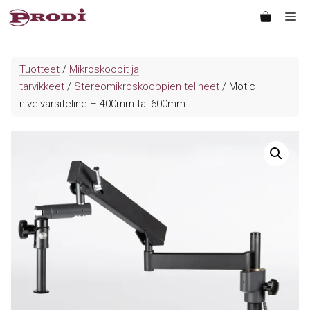
Siirry
Va
sisältöön
Tuotteet
/
Mikroskoopit ja
tarvikkeet
/
Stereomikroskooppien telineet
/ Motic
nivelvarsiteline – 400mm tai 600mm