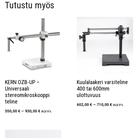
Tutustu myös
KERN OZB-UP –
Kuulalaakeri varsiteline
Universaali
400 tai 600mm
stereomikroskooppi
ulottuvuus
teline
602,00
€
–
710,00
€
ALV 0%
550,00
€
–
930,00
€
ALV 0%