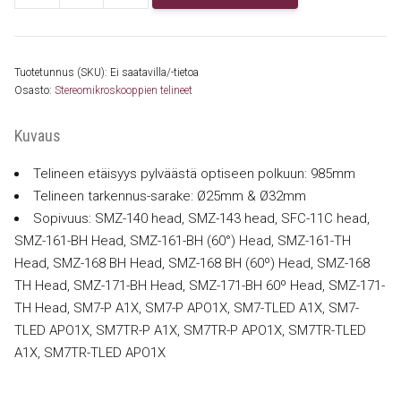
nivelvarsiteline
-
400mm
Tuotetunnus (SKU):
Ei saatavilla/-tietoa
tai
Osasto:
Stereomikroskooppien telineet
600mm
määrä
Kuvaus
Telineen etäisyys pylväästä optiseen polkuun: 985mm
Telineen tarkennus-sarake: Ø25mm & Ø32mm
Sopivuus: SMZ-140 head, SMZ-143 head, SFC-11C head,
SMZ-161-BH Head, SMZ-161-BH (60°) Head, SMZ-161-TH
Head, SMZ-168 BH Head, SMZ-168 BH (60º) Head, SMZ-168
TH Head, SMZ-171-BH Head, SMZ-171-BH 60º Head, SMZ-171-
TH Head, SM7-P A1X, SM7-P APO1X, SM7-TLED A1X, SM7-
TLED APO1X, SM7TR-P A1X, SM7TR-P APO1X, SM7TR-TLED
A1X, SM7TR-TLED APO1X