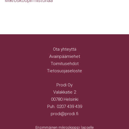
Mikroskoopin historiaa
Ota yhteyttä
Avainpäämiehet
Toimitusehdot
Tietosuojaseloste
Prodi Oy
Valakkatie 2
00780 Helsinki
Puh.
0207 439 439
prodi@prodi.fi
Ensimmäinen mikroskooppi lapselle